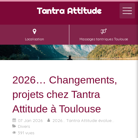
Tantra Attitude
Localisation
Massages tantriques Toulouse
2026… Changements,
projets chez Tantra
Attitude à Toulouse
07 Jan 2026
2026... Tantra Attitude évolue...
Divers
391 vues