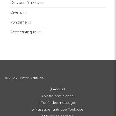
De vous à moi...
(5)
Divers
(7)
Punchline
(2)
Sexe tantrique
(2)
©2025 Tantra Attitude
Accueil
Votre praticienne
Tarifs des massages
Massage tantrique Toulouse