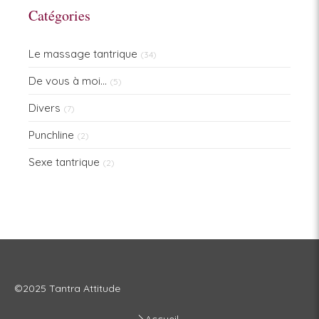
Catégories
Le massage tantrique
(34)
De vous à moi...
(5)
Divers
(7)
Punchline
(2)
Sexe tantrique
(2)
©2025 Tantra Attitude